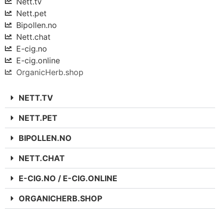
Nett.tv
Nett.pet
Bipollen.no
Nett.chat
E-cig.no
E-cig.online
OrganicHerb.shop
NETT.TV
NETT.PET
BIPOLLEN.NO
NETT.CHAT
E-CIG.NO / E-CIG.ONLINE
ORGANICHERB.SHOP