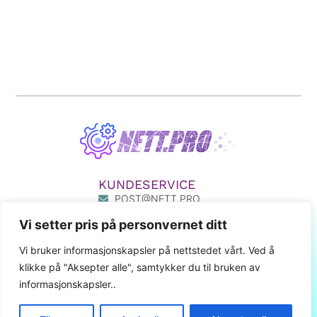
KUNDESERVICE
POST@NETT.PRO
33 50 33 55
Vi setter pris på personvernet ditt
411 80 777
MIN SIDE
Vi bruker informasjonskapsler på nettstedet vårt. Ved å
klikke på "Aksepter alle", samtykker du til bruken av
LENKER
informasjonskapsler..
OM OSS
SALGSVILKÅR