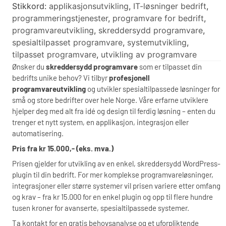
Stikkord:
applikasjonsutvikling
,
IT-løsninger bedrift
,
programmeringstjenester
,
programvare for bedrift
,
programvareutvikling
,
skreddersydd programvare
,
spesialtilpasset programvare
,
systemutvikling
,
tilpasset programvare
,
utvikling av programvare
Ønsker du
skreddersydd programvare
som er tilpasset din
bedrifts unike behov? Vi tilbyr
profesjonell
programvareutvikling
og utvikler spesialtilpassede løsninger for
små og store bedrifter over hele Norge. Våre erfarne utviklere
hjelper deg med alt fra idé og design til ferdig løsning – enten du
trenger et nytt system, en applikasjon, integrasjon eller
automatisering.
Pris fra kr 15.000,- (eks. mva.)
Prisen gjelder for utvikling av en enkel, skreddersydd WordPress-
plugin til din bedrift. For mer komplekse programvareløsninger,
integrasjoner eller større systemer vil prisen variere etter omfang
og krav – fra kr 15.000 for en enkel plugin og opp til flere hundre
tusen kroner for avanserte, spesialtilpassede systemer.
Ta kontakt for en gratis behovsanalyse og et uforpliktende