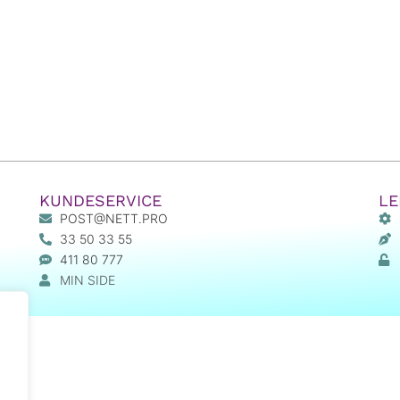
KUNDESERVICE
LE
POST@NETT.PRO
33 50 33 55
411 80 777
MIN SIDE