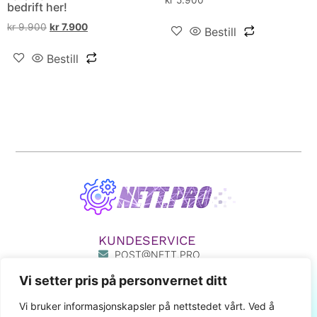
bedrift her!
kr
9.900
kr
7.900
Bestill
Bestill
KUNDESERVICE
POST@NETT.PRO
33 50 33 55
Vi setter pris på personvernet ditt
411 80 777
MIN SIDE
Vi bruker informasjonskapsler på nettstedet vårt. Ved å