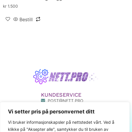
kr
1.500
Bestill
KUNDESERVICE
POST@NETT.PRO
33 50 33 55
Vi setter pris på personvernet ditt
411 80 777
MIN SIDE
Vi bruker informasjonskapsler på nettstedet vårt. Ved å
klikke på "Aksepter alle", samtykker du til bruken av