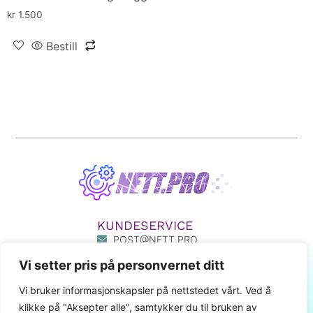
kr
1.500
Bestill
KUNDESERVICE
POST@NETT.PRO
33 50 33 55
Vi setter pris på personvernet ditt
411 80 777
MIN SIDE
Vi bruker informasjonskapsler på nettstedet vårt. Ved å
klikke på "Aksepter alle", samtykker du til bruken av