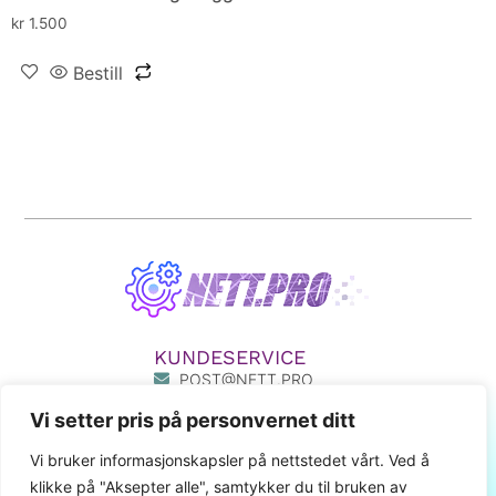
kr
1.500
Bestill
KUNDESERVICE
POST@NETT.PRO
33 50 33 55
Vi setter pris på personvernet ditt
411 80 777
MIN SIDE
Vi bruker informasjonskapsler på nettstedet vårt. Ved å
klikke på "Aksepter alle", samtykker du til bruken av