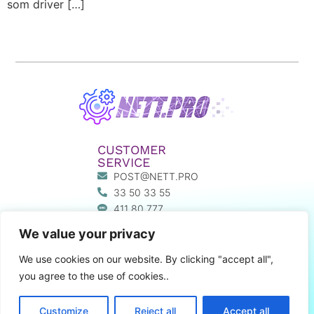
som driver […]
CUSTOMER
SERVICE
POST@NETT.PRO
33 50 33 55
411 80 777
MY PAGE
We value your privacy
LINKS
We use cookies on our website. By clicking "accept all",
ABOUT US
you agree to the use of cookies..
TERMS AND
CONDITIONS
Customize
Reject all
Accept all
PRIVACY & SECURITY